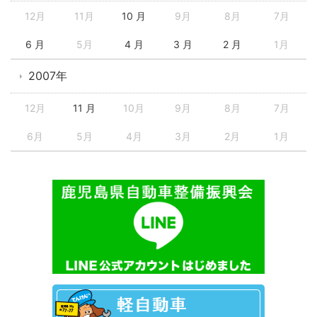
12月
11月
10 月
9月
8月
7月
6 月
5月
4 月
3 月
2 月
1月
2007年
12月
11 月
10月
9月
8月
7月
6月
5月
4月
3月
2月
1月