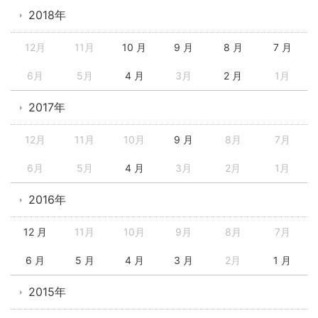
2018年
12月
11月
10 月
9 月
8 月
7 月
6月
5月
4 月
3月
2 月
1月
2017年
12月
11月
10月
9 月
8月
7月
6月
5月
4 月
3月
2月
1月
2016年
12 月
11月
10月
9月
8月
7月
6 月
5 月
4 月
3 月
2月
1 月
2015年