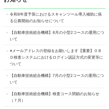
令和8年度予算におけるスキャンツール導入補助に係
る公募開始のお知らせについて
【自動車技術総合機構】8月の小型2コースの運用につ
いて
※メールアドレスの登録をお願いします【重要】ＯＢ
Ｄ検査システムにおけるログイン認証方式の変更等に
ついて
【自動車技術総合機構】7月の小型2コースの運用につ
いて
【自動車技術総合機構】検査コース閉鎖のお知らせ
（７月）