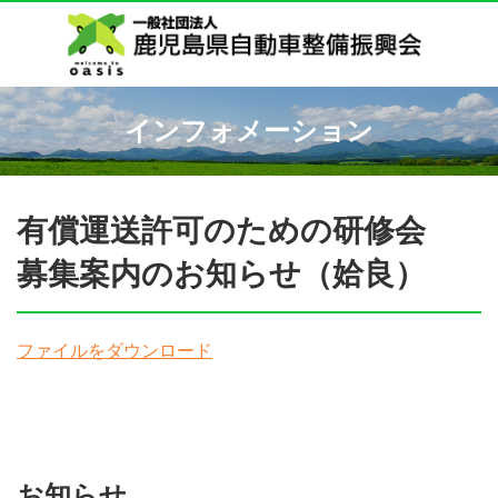
インフォメーション
有償運送許可のための研修会
募集案内のお知らせ（姶良）
ファイルをダウンロード
お知らせ