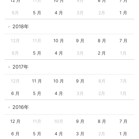
12 月
11月
10 月
9月
8 月
7 月
6月
5 月
4 月
3月
2月
1 月
2018年
12月
11月
10 月
9 月
8 月
7 月
6月
5 月
4 月
3月
2 月
1月
2017年
12月
11 月
10 月
9 月
8月
7月
6 月
5 月
4 月
3月
2月
1月
2016年
12 月
11月
10月
9 月
8 月
7 月
6 月
5 月
4 月
3 月
2月
1 月