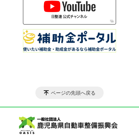
ページの先頭へ戻る