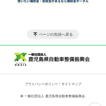
ページの先頭へ戻る
プライバシーポリシー
サイトマップ
© 一般社団法人 鹿児島県自動車整備振興会.