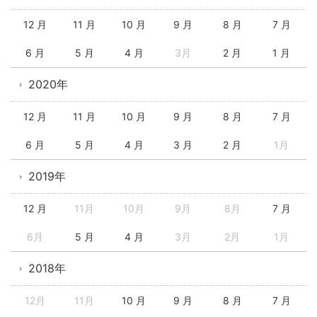
12 月
11 月
10 月
9 月
8 月
7 月
6 月
5 月
4 月
3月
2 月
1 月
2020年
12 月
11 月
10 月
9 月
8 月
7 月
6 月
5 月
4 月
3 月
2 月
1月
2019年
12 月
11月
10月
9月
8月
7 月
6月
5 月
4 月
3月
2月
1月
2018年
12月
11月
10 月
9 月
8 月
7 月