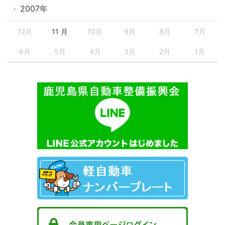
2007年
12月
11 月
10月
9月
8月
7月
6月
5月
4月
3月
2月
1月