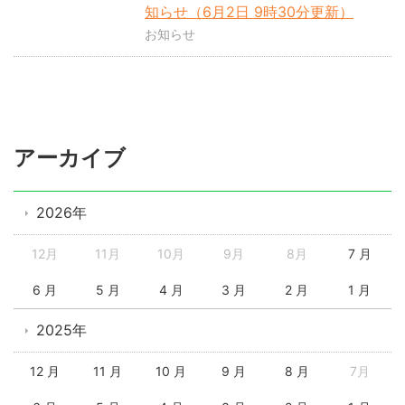
知らせ（6月2日 9時30分更新）
お知らせ
アーカイブ
2026年
12月
11月
10月
9月
8月
7 月
6 月
5 月
4 月
3 月
2 月
1 月
2025年
12 月
11 月
10 月
9 月
8 月
7月