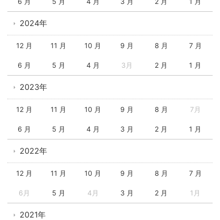
6 月
5 月
4 月
3 月
2 月
1 月
2024年
12 月
11 月
10 月
9 月
8 月
7 月
6 月
5 月
4 月
3月
2 月
1 月
2023年
12 月
11 月
10 月
9 月
8 月
7月
6 月
5 月
4 月
3 月
2 月
1 月
2022年
12 月
11 月
10 月
9 月
8 月
7 月
6月
5 月
4月
3 月
2 月
1月
2021年