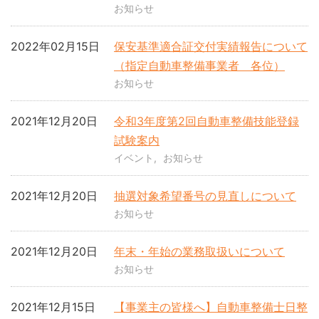
お知らせ
2022年02月15日
保安基準適合証交付実績報告について
（指定自動車整備事業者 各位）
お知らせ
2021年12月20日
令和3年度第2回自動車整備技能登録
試験案内
イベント
お知らせ
2021年12月20日
抽選対象希望番号の見直しについて
お知らせ
2021年12月20日
年末・年始の業務取扱いについて
お知らせ
2021年12月15日
【事業主の皆様へ】自動車整備士日整