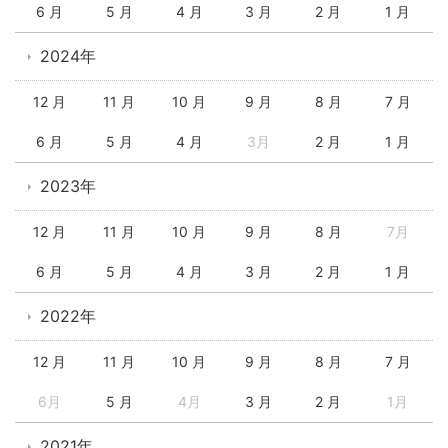
6 月
5 月
4 月
3 月
2 月
1 月
2024年
12 月
11 月
10 月
9 月
8 月
7 月
6 月
5 月
4 月
3月
2 月
1 月
2023年
12 月
11 月
10 月
9 月
8 月
7月
6 月
5 月
4 月
3 月
2 月
1 月
2022年
12 月
11 月
10 月
9 月
8 月
7 月
6月
5 月
4月
3 月
2 月
1月
2021年