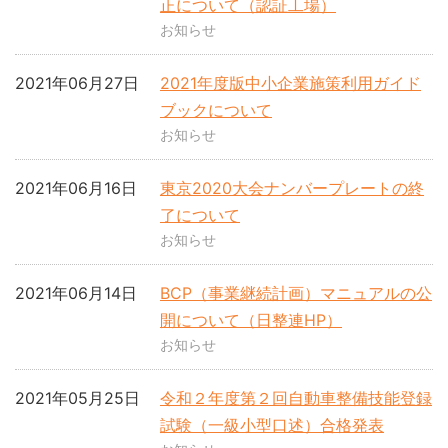
正について（認証工場）
お知らせ
2021年06月27日
2021年度版中小企業施策利用ガイド
ブックについて
お知らせ
2021年06月16日
東京2020大会ナンバープレートの終
了について
お知らせ
2021年06月14日
BCP（事業継続計画）マニュアルの公
開について（日整連HP）
お知らせ
2021年05月25日
令和２年度第２回自動車整備技能登録
試験（一級小型口述）合格発表