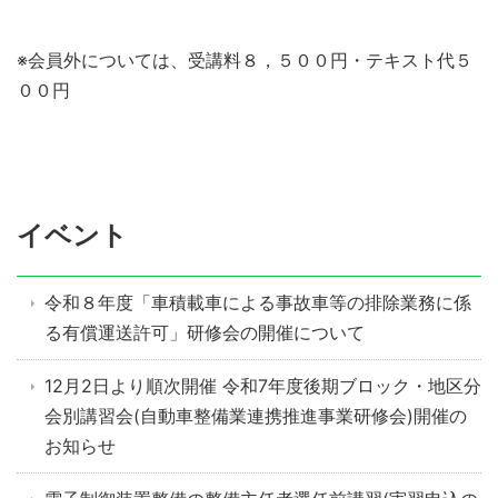
※会員外については、受講料８，５００円・テキスト代５
００円
イベント
令和８年度「車積載車による事故車等の排除業務に係
る有償運送許可」研修会の開催について
12月2日より順次開催 令和7年度後期ブロック・地区分
会別講習会(自動車整備業連携推進事業研修会)開催の
お知らせ