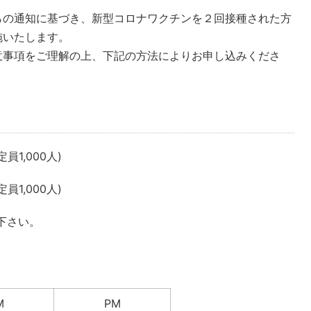
らの通知に基づき、新型コロナワクチンを２回接種された方
施いたします。
意事項をご理解の上、下記の方法によりお申し込みくださ
員1,000人)
員1,000人)
下さい。
M
PM