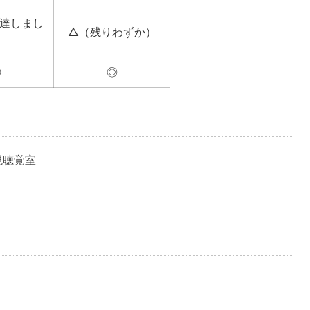
に達しまし
△（残りわずか）
）
◎
◎
視聴覚室