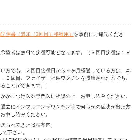
説明書（追加（3回目）接種用）
を事前にご確認くださ
、希望者は無料で接種可能となります。（３回目接種は１８
ない方でも、２回目接種日から６ヶ月経過している方は、本
１・２回目、ファイザー社製ワクチンを接種された方でも、
することができます。）
、かかりつけ医や専門医に相談の上、お申し込みください。
や過去にインフルエンザワクチン等で何らかの症状が出た方
、お申し込みください。
ら送られてきた接種案内）
して下さい。
回目の接種済証もしくは接種記録書を当日持参して下さい。