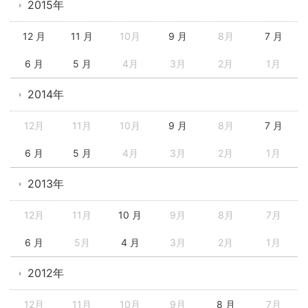
2015年
12 月
11 月
10月
9 月
8月
7 月
6 月
5 月
4月
3月
2月
1月
2014年
12月
11月
10月
9 月
8月
7 月
6 月
5 月
4月
3月
2月
1月
2013年
12月
11月
10 月
9月
8月
7月
6 月
5月
4 月
3月
2月
1月
2012年
12月
11月
10月
9月
8 月
7月