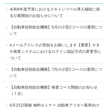
令和8年度予算におけるスキャンツール導入補助に係
る公募開始のお知らせについて
【自動車技術総合機構】8月の小型2コースの運用につ
いて
※メールアドレスの登録をお願いします【重要】ＯＢ
Ｄ検査システムにおけるログイン認証方式の変更等に
ついて
【自動車技術総合機構】7月の小型2コースの運用につ
いて
【自動車技術総合機構】検査コース閉鎖のお知らせ
（７月）
6月25日開催 無料セミナー 自動車アフター業界向け