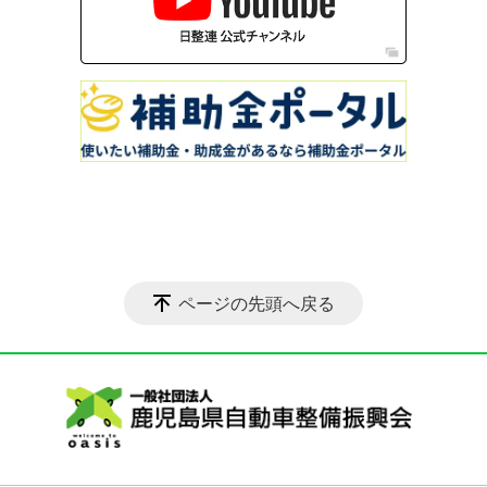
ページの先頭へ戻る