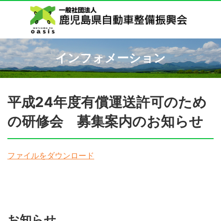
インフォメーション
平成24年度有償運送許可のため
の研修会 募集案内のお知らせ
ファイルをダウンロード
お知らせ