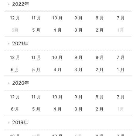
2022年
12 月
11 月
10 月
9 月
8 月
7 月
6月
5 月
4 月
3 月
2 月
1月
2021年
12 月
11 月
10 月
9 月
8 月
7 月
6 月
5 月
4 月
3 月
2 月
1 月
2020年
12 月
11 月
10 月
9 月
8 月
7 月
6 月
5 月
4 月
3 月
2 月
1月
2019年