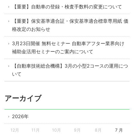
【重要】自動車の登録・検査手数料の変更について
【重要】保安基準適合証・保安基準適合標章専用紙 価
格改定のお知らせ
3月23日開催 無料セミナー 自動車アフター業界向け
補助金活用セミナーのご案内について
【自動車技術総合機構】3月の小型2コースの運用につ
いて
アーカイブ
2026年
12月
11月
10月
9月
8月
7 月