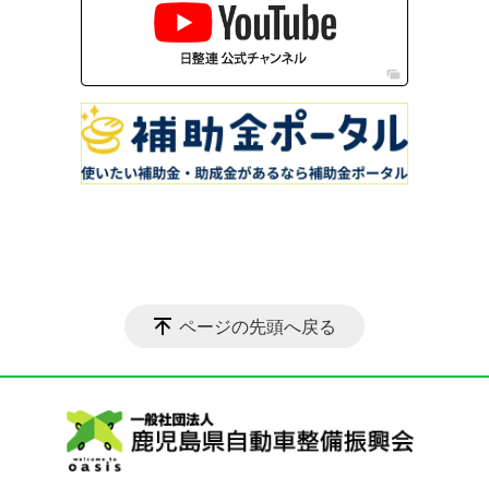
ページの先頭へ戻る