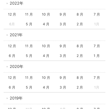
2022年
12 月
11 月
10 月
9 月
8 月
7 月
6月
5 月
4 月
3 月
2 月
1月
2021年
12 月
11 月
10 月
9 月
8 月
7 月
6 月
5 月
4 月
3 月
2 月
1 月
2020年
12 月
11 月
10 月
9 月
8 月
7 月
6 月
5 月
4 月
3 月
2 月
1月
2019年