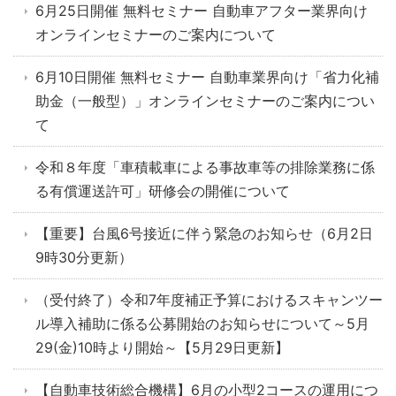
6月25日開催 無料セミナー 自動車アフター業界向け
オンラインセミナーのご案内について
6月10日開催 無料セミナー 自動車業界向け「省力化補
助金（一般型）」オンラインセミナーのご案内につい
て
令和８年度「車積載車による事故車等の排除業務に係
る有償運送許可」研修会の開催について
【重要】台風6号接近に伴う緊急のお知らせ（6月2日
9時30分更新）
（受付終了）令和7年度補正予算におけるスキャンツー
ル導入補助に係る公募開始のお知らせについて～5月
29(金)10時より開始～【5月29日更新】
【自動車技術総合機構】6月の小型2コースの運用につ