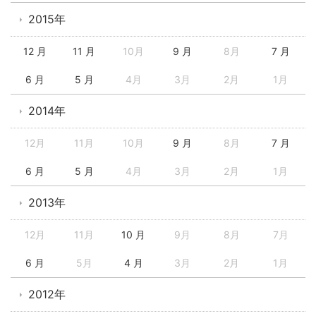
2015年
12 月
11 月
10月
9 月
8月
7 月
6 月
5 月
4月
3月
2月
1月
2014年
12月
11月
10月
9 月
8月
7 月
6 月
5 月
4月
3月
2月
1月
2013年
12月
11月
10 月
9月
8月
7月
6 月
5月
4 月
3月
2月
1月
2012年