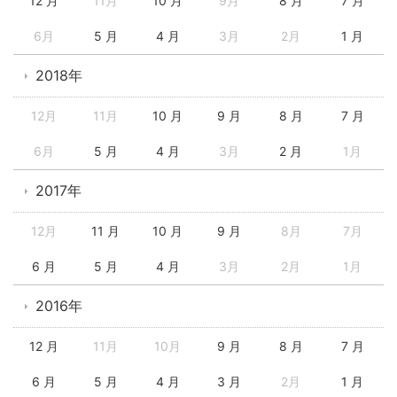
12 月
11月
10 月
9月
8 月
7 月
6月
5 月
4 月
3月
2月
1 月
2018年
12月
11月
10 月
9 月
8 月
7 月
6月
5 月
4 月
3月
2 月
1月
2017年
12月
11 月
10 月
9 月
8月
7月
6 月
5 月
4 月
3月
2月
1月
2016年
12 月
11月
10月
9 月
8 月
7 月
6 月
5 月
4 月
3 月
2月
1 月