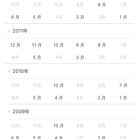
12月
11月
10月
9月
8 月
7月
6 月
5 月
4月
3 月
2月
1 月
2011年
12 月
11 月
10 月
9 月
8 月
7月
6月
5 月
4月
3 月
2月
1月
2010年
12月
11月
10 月
9月
8月
7 月
6月
5 月
4 月
3月
2 月
1 月
2009年
12月
11月
10 月
9月
8月
7月
6 月
5 月
4 月
3月
2 月
1月