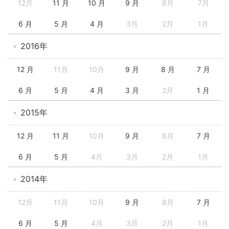
12月
11 月
10 月
9 月
8月
7月
6 月
5 月
4 月
3月
2月
1月
2016年
12 月
11月
10月
9 月
8 月
7 月
6 月
5 月
4 月
3 月
2月
1 月
2015年
12 月
11 月
10月
9 月
8月
7 月
6 月
5 月
4月
3月
2月
1月
2014年
12月
11月
10月
9 月
8月
7 月
6 月
5 月
4月
3月
2月
1月