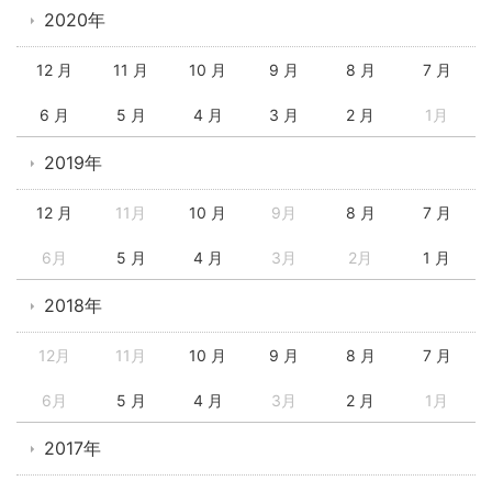
2020年
12 月
11 月
10 月
9 月
8 月
7 月
6 月
5 月
4 月
3 月
2 月
1月
2019年
12 月
11月
10 月
9月
8 月
7 月
6月
5 月
4 月
3月
2月
1 月
2018年
12月
11月
10 月
9 月
8 月
7 月
6月
5 月
4 月
3月
2 月
1月
2017年