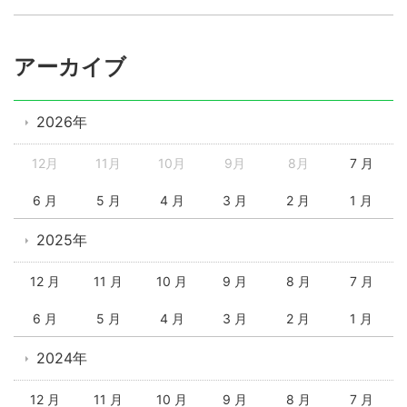
アーカイブ
2026年
12月
11月
10月
9月
8月
7 月
6 月
5 月
4 月
3 月
2 月
1 月
2025年
12 月
11 月
10 月
9 月
8 月
7 月
6 月
5 月
4 月
3 月
2 月
1 月
2024年
12 月
11 月
10 月
9 月
8 月
7 月