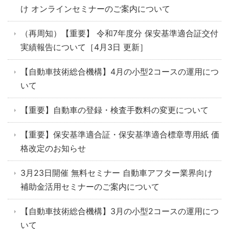
け オンラインセミナーのご案内について
（再周知）【重要】 令和7年度分 保安基準適合証交付
実績報告について［4月3日 更新］
【自動車技術総合機構】4月の小型2コースの運用につ
いて
【重要】自動車の登録・検査手数料の変更について
【重要】保安基準適合証・保安基準適合標章専用紙 価
格改定のお知らせ
3月23日開催 無料セミナー 自動車アフター業界向け
補助金活用セミナーのご案内について
【自動車技術総合機構】3月の小型2コースの運用につ
いて