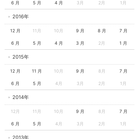
6 月
5 月
4 月
3月
2月
1月
2016年
12 月
11月
10月
9 月
8 月
7 月
6 月
5 月
4 月
3 月
2月
1 月
2015年
12 月
11 月
10月
9 月
8月
7 月
6 月
5 月
4月
3月
2月
1月
2014年
12月
11月
10月
9 月
8月
7 月
6 月
5 月
4月
3月
2月
1月
2013年