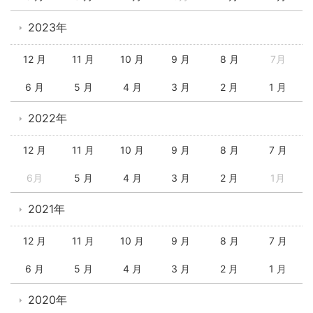
2023年
12 月
11 月
10 月
9 月
8 月
7月
6 月
5 月
4 月
3 月
2 月
1 月
2022年
12 月
11 月
10 月
9 月
8 月
7 月
6月
5 月
4 月
3 月
2 月
1月
2021年
12 月
11 月
10 月
9 月
8 月
7 月
6 月
5 月
4 月
3 月
2 月
1 月
2020年