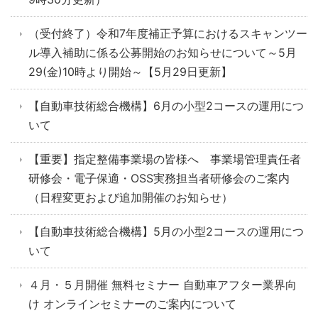
（受付終了）令和7年度補正予算におけるスキャンツー
ル導入補助に係る公募開始のお知らせについて～5月
29(金)10時より開始～【5月29日更新】
【自動車技術総合機構】6月の小型2コースの運用につ
いて
【重要】指定整備事業場の皆様へ 事業場管理責任者
研修会・電子保適・OSS実務担当者研修会のご案内
（日程変更および追加開催のお知らせ）
【自動車技術総合機構】5月の小型2コースの運用につ
いて
４月・５月開催 無料セミナー 自動車アフター業界向
け オンラインセミナーのご案内について