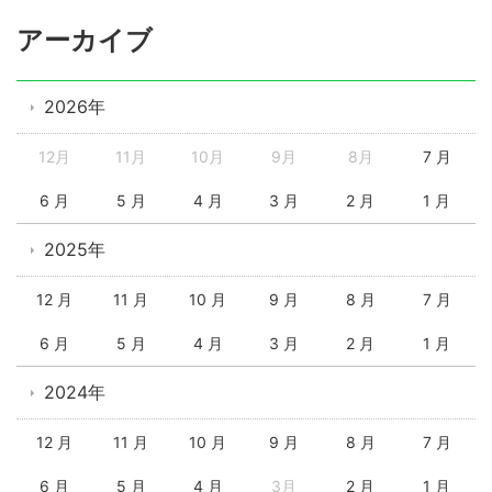
アーカイブ
2026年
12月
11月
10月
9月
8月
7 月
6 月
5 月
4 月
3 月
2 月
1 月
2025年
12 月
11 月
10 月
9 月
8 月
7 月
6 月
5 月
4 月
3 月
2 月
1 月
2024年
12 月
11 月
10 月
9 月
8 月
7 月
6 月
5 月
4 月
3月
2 月
1 月