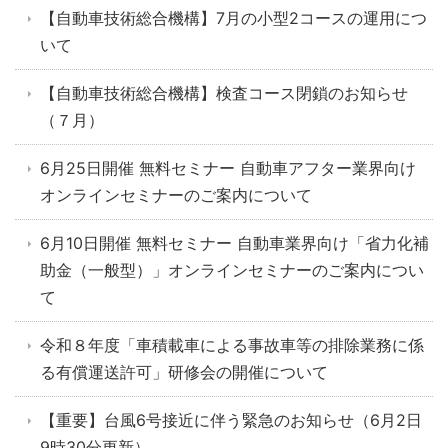
【自動車技術総合機構】7月の小型2コースの運用につ
いて
【自動車技術総合機構】検査コース閉鎖のお知らせ
（７月）
6月25日開催 無料セミナー 自動車アフター業界向け
オンラインセミナーのご案内について
6月10日開催 無料セミナー 自動車業界向け「省力化補
助金（一般型）」オンラインセミナーのご案内につい
て
令和８年度「車積載車による事故車等の排除業務に係
る有償運送許可」研修会の開催について
【重要】台風6号接近に伴う緊急のお知らせ（6月2日
9時30分更新）