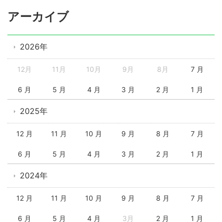
アーカイブ
2026年
12月
11月
10月
9月
8月
7 月
6 月
5 月
4 月
3 月
2 月
1 月
2025年
12 月
11 月
10 月
9 月
8 月
7 月
6 月
5 月
4 月
3 月
2 月
1 月
2024年
12 月
11 月
10 月
9 月
8 月
7 月
6 月
5 月
4 月
3月
2 月
1 月