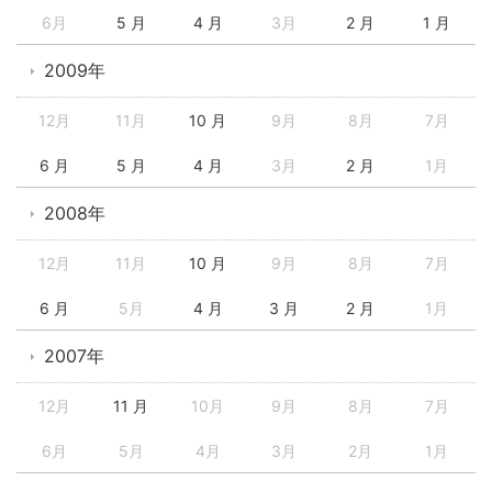
6月
5 月
4 月
3月
2 月
1 月
2009年
12月
11月
10 月
9月
8月
7月
6 月
5 月
4 月
3月
2 月
1月
2008年
12月
11月
10 月
9月
8月
7月
6 月
5月
4 月
3 月
2 月
1月
2007年
12月
11 月
10月
9月
8月
7月
6月
5月
4月
3月
2月
1月