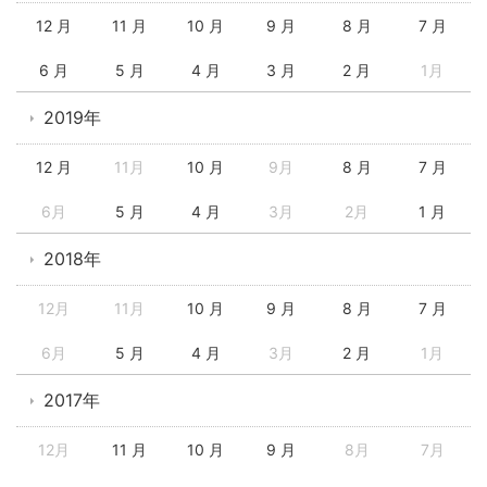
12 月
11 月
10 月
9 月
8 月
7 月
6 月
5 月
4 月
3 月
2 月
1月
2019年
12 月
11月
10 月
9月
8 月
7 月
6月
5 月
4 月
3月
2月
1 月
2018年
12月
11月
10 月
9 月
8 月
7 月
6月
5 月
4 月
3月
2 月
1月
2017年
12月
11 月
10 月
9 月
8月
7月