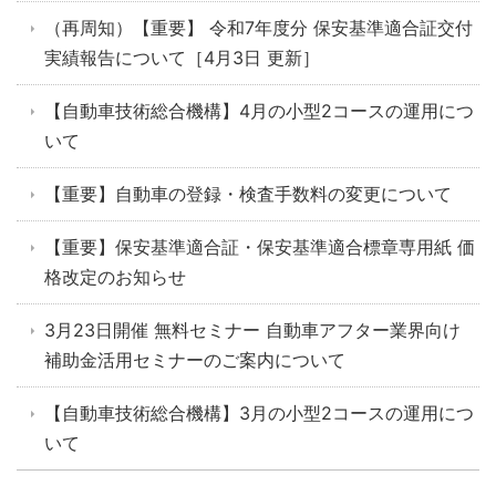
（再周知）【重要】 令和7年度分 保安基準適合証交付
実績報告について［4月3日 更新］
【自動車技術総合機構】4月の小型2コースの運用につ
いて
【重要】自動車の登録・検査手数料の変更について
【重要】保安基準適合証・保安基準適合標章専用紙 価
格改定のお知らせ
3月23日開催 無料セミナー 自動車アフター業界向け
補助金活用セミナーのご案内について
【自動車技術総合機構】3月の小型2コースの運用につ
いて