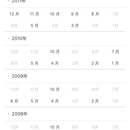
2011年
12 月
11 月
10 月
9 月
8 月
7月
6月
5 月
4月
3 月
2月
1月
2010年
12月
11月
10 月
9月
8月
7 月
6月
5 月
4 月
3月
2 月
1 月
2009年
12月
11月
10 月
9月
8月
7月
6 月
5 月
4 月
3月
2 月
1月
2008年
12月
11月
10 月
9月
8月
7月