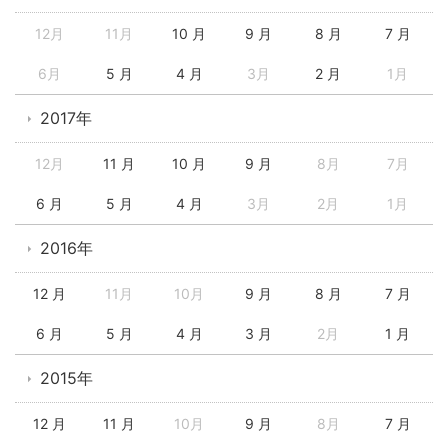
12月
11月
10 月
9 月
8 月
7 月
6月
5 月
4 月
3月
2 月
1月
2017年
12月
11 月
10 月
9 月
8月
7月
6 月
5 月
4 月
3月
2月
1月
2016年
12 月
11月
10月
9 月
8 月
7 月
6 月
5 月
4 月
3 月
2月
1 月
2015年
12 月
11 月
10月
9 月
8月
7 月