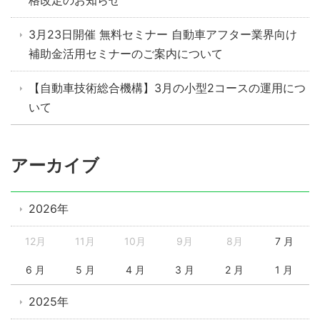
格改定のお知らせ
3月23日開催 無料セミナー 自動車アフター業界向け
補助金活用セミナーのご案内について
【自動車技術総合機構】3月の小型2コースの運用につ
いて
アーカイブ
2026年
12月
11月
10月
9月
8月
7 月
6 月
5 月
4 月
3 月
2 月
1 月
2025年