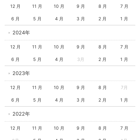
12 月
11 月
10 月
9 月
8 月
7 月
6 月
5 月
4 月
3 月
2 月
1 月
2024年
12 月
11 月
10 月
9 月
8 月
7 月
6 月
5 月
4 月
3月
2 月
1 月
2023年
12 月
11 月
10 月
9 月
8 月
7月
6 月
5 月
4 月
3 月
2 月
1 月
2022年
12 月
11 月
10 月
9 月
8 月
7 月