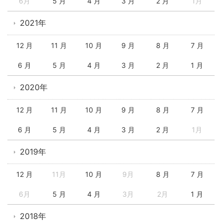
6月
5 月
4 月
3 月
2 月
1月
2021年
12 月
11 月
10 月
9 月
8 月
7 月
6 月
5 月
4 月
3 月
2 月
1 月
2020年
12 月
11 月
10 月
9 月
8 月
7 月
6 月
5 月
4 月
3 月
2 月
1月
2019年
12 月
11月
10 月
9月
8 月
7 月
6月
5 月
4 月
3月
2月
1 月
2018年