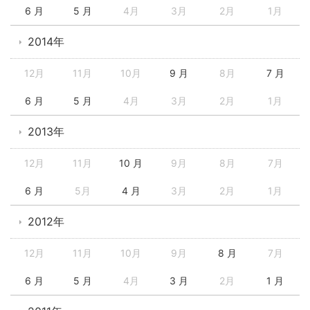
6 月
5 月
4月
3月
2月
1月
2014年
12月
11月
10月
9 月
8月
7 月
6 月
5 月
4月
3月
2月
1月
2013年
12月
11月
10 月
9月
8月
7月
6 月
5月
4 月
3月
2月
1月
2012年
12月
11月
10月
9月
8 月
7月
6 月
5 月
4月
3 月
2月
1 月