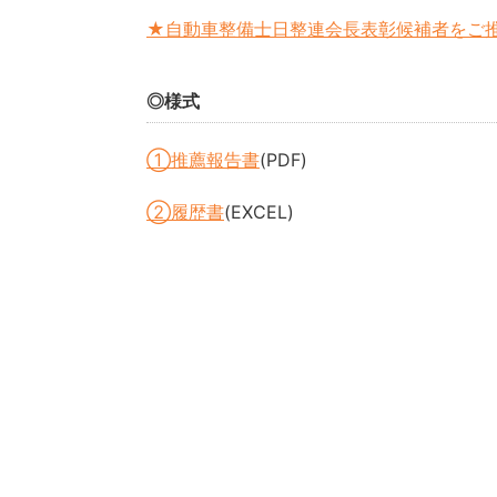
★自動車整備士日整連会長表彰候補者をご
◎様式
①推薦報告書
(PDF)
②履歴書
(EXCEL)