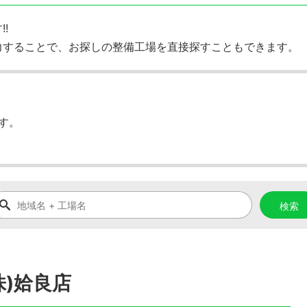
!
力することで、お探しの整備工場を直接探すこともできます。
す。
)姶良店